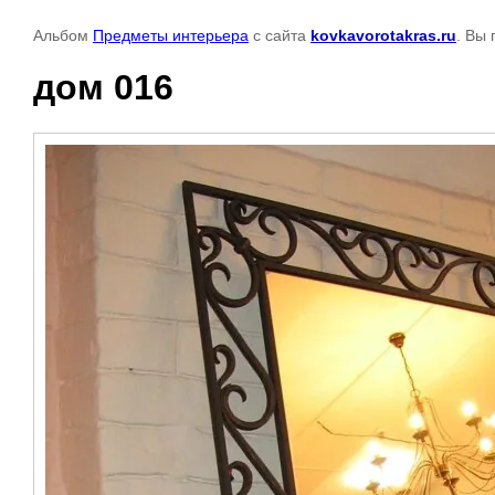
Альбом
Предметы интерьера
с сайта
kovkavorotakras.ru
. Вы
дом 016