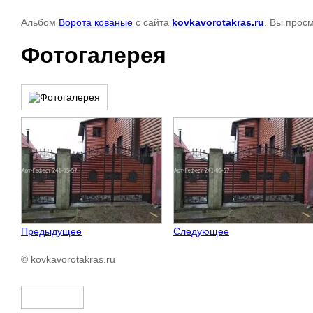
Альбом
Ворота кованые
с сайта
kovkavorotakras.ru
. Вы прос
Фотогалерея
Предыдущее
Следующее
© kovkavorotakras.ru